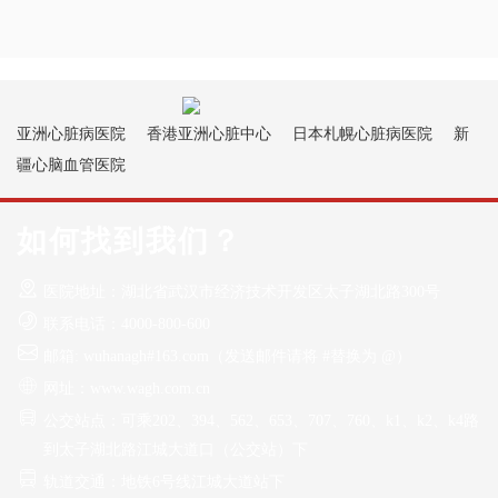
亚洲心脏病医院
香港亚洲心脏中心
日本札幌心脏病医院
新
疆心脑血管医院
如何找到我们？
医院地址：湖北省武汉市经济技术开发区太子湖北路300号
联系电话：4000-800-600
邮箱: wuhanagh#163.com（发送邮件请将 #替换为 @）
网址：www.wagh.com.cn
公交站点：可乘202、394、562、653、707、760、k1、k2、k4路
到太子湖北路江城大道口（公交站）下
轨道交通：地铁6号线江城大道站下